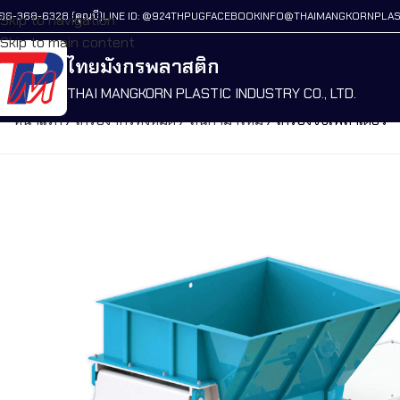
86-368-6328 (คุณบี)
LINE ID: @924THPUG
FACEBOOK
INFO@THAIMANGKORNPLAS
Skip to navigation
Skip to main content
ไทยมังกรพลาสติก
THAI MANGKORN PLASTIC INDUSTRY CO., LTD.
หน้าแรก
/
เครื่องจักรทั้งหมด
/
สินค้ามาใหม่
/
เครื่องขบเพลาเดี่ยว