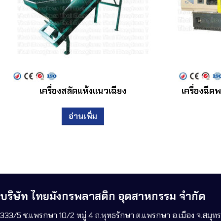
เครื่องสลัดแห้งแนวเฉียง
เครื่องฉีด
อ่านเพิ่ม
บริษัท ไทยมังกรพลาสติก อุตสาหกรรม จำกัด
333/5 ซ.แพรกษา 10/2 หมู่ 4 ถ.พุทธรักษา ต.แพรกษา อ.เมือง จ.สมุ