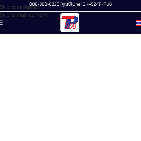
086-368-6328 (คุณบี)
Line ID: @924THPUG
Skip to navigation
Skip to main content