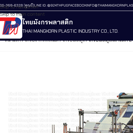
86-368-6328 (คุณบี)
LINE ID: @924THPUG
FACEBOOK
INFO@THAIMANGKORNPLAS
Skip to navigation
Skip to main content
ไทยมังกรพลาสติก
THAI MANGKORN PLASTIC INDUSTRY CO., LTD.
หน้าแรก
/
เครื่องจักรทั้งหมด
/
เครื่องตัดถุง
/
เครื่องตัดถุงพลาสติก 2