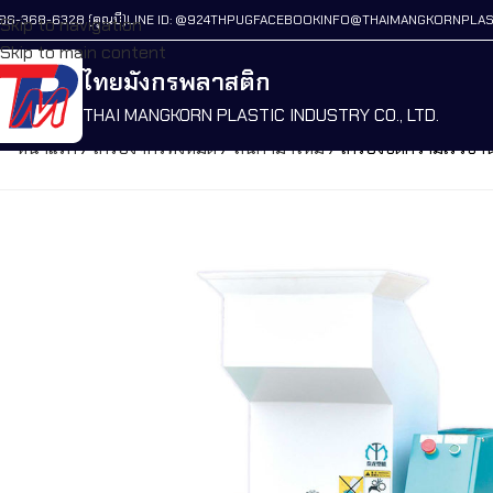
86-368-6328 (คุณบี)
LINE ID: @924THPUG
FACEBOOK
INFO@THAIMANGKORNPLAS
Skip to navigation
Skip to main content
ไทยมังกรพลาสติก
THAI MANGKORN PLASTIC INDUSTRY CO., LTD.
หน้าแรก
/
เครื่องจักรทั้งหมด
/
สินค้ามาใหม่
/
เครื่องบดความเร็วป