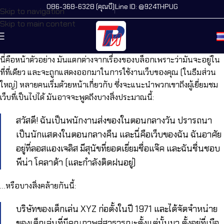
086-368-6328 (คุณบี)
Line ID: @924THPUG
Skip to navigation
Skip to main content
นี่คือหน้าตัวอย่าง มันแตกต่างจากเรื่องของบล็อกเพราะว่ามันจะอยู่ใน
ที่ที่เดียว และจะถูกแสดงออกมาในการใช้งานเว็บของคุณ (ในธีมส่วน
ใหญ่) หลายคนเริ่มด้วยหน้าเกี่ยวกับ ซึ่งจะแนะนำพวกเขาถึงผู้เยี่ยมชม
เว็บที่เป็นไปได้ มันอาจจะพูดถึงบางสิ่งประมาณนี้:
สวัสดี! ฉันเป็นพนักงานส่งของในตอนกลางวัน ปรารถนา
เป็นนักแสดงในตอนกลางคืน และนี่คือเว็บของฉัน ฉันอาศัย
อยู่ที่ลอสแองเจลิส มีสุนัขที่ยอดเยี่ยมชื่อแจ๊ค และฉันชื่นชอบ
พีน่า โคลาด้า (และกำลังติดฝนอยู่)
…หรือบางสิ่งคล้ายกันนี้:
บริษัทของเด็กเล่น XYZ ก่อตั้งในปี 1971 และได้จัดจำหน่าย
ของเด็กเล่นที่มีคุณภาพสู่สาธารณะตั้งแต่นั้นมา ตั้งอยู่ที่เมือ