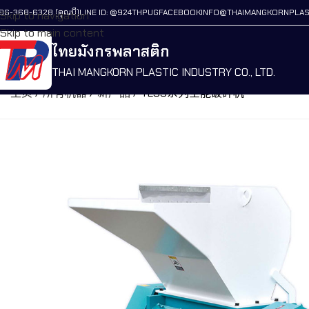
86-368-6328 (คุณบี)
LINE ID: @924THPUG
FACEBOOK
INFO@THAIMANGKORNPLAS
Skip to navigation
Skip to main content
ไทยมังกรพลาสติก
THAI MANGKORN PLASTIC INDUSTRY CO., LTD.
主页
/
所有机器
/
新产品
/
TLSS系列全能破碎机