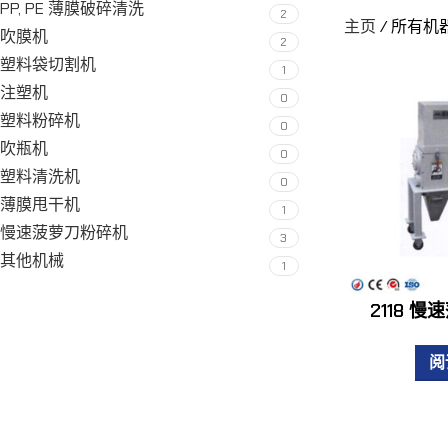
PP, PE 薄膜破碎清洗
2
主页
/
所有机
吹膜机
2
塑料袋切割机
1
注塑机
0
塑料粉碎机
0
吹瓶机
0
塑料清洗机
0
薄膜甩干机
1
慢速菠萝刀粉碎机
3
其他机械
1
2118 
阅