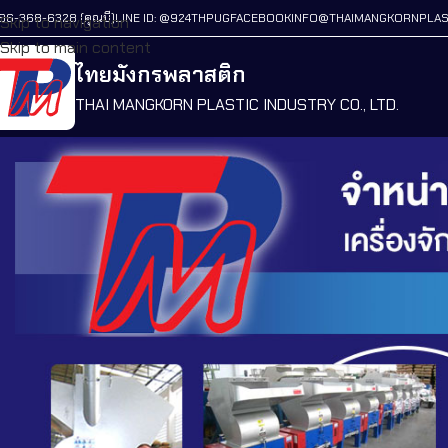
86-368-6328 (คุณบี)
LINE ID: @924THPUG
FACEBOOK
INFO@THAIMANGKORNPLAS
Skip to navigation
Skip to main content
ไทยมังกรพลาสติก
THAI MANGKORN PLASTIC INDUSTRY CO., LTD.