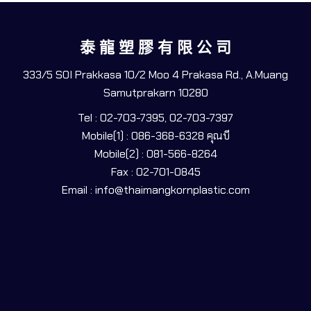
泰 龍 塑 膠 有 限 公 司
333/5 SOI Prakkasa 10/2 Moo 4 Prakasa Rd., A.Muang
Samutprakarn 10280
Tel : 02-703-7395, 02-703-7397
Mobile(1) : 086-368-6328 คุณบี
Mobile(2) : 081-566-8264
Fax : 02-701-0845
Email : info@thaimangkornplastic.com