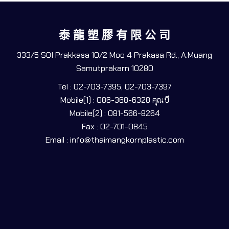
泰 龍 塑 膠 有 限 公 司
333/5 SOI Prakkasa 10/2 Moo 4 Prakasa Rd., A.Muang
Samutprakarn 10280
Tel : 02-703-7395, 02-703-7397
Mobile(1) : 086-368-6328 คุณบี
Mobile(2) : 081-566-8264
Fax : 02-701-0845
Email : info@thaimangkornplastic.com