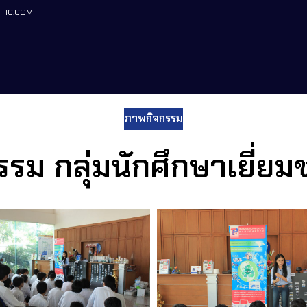
TIC.COM
ภาพกิจกรรม
รม กลุ่มนักศึกษาเยี่ย