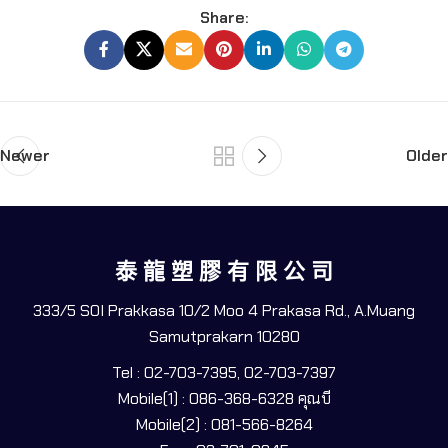
Share:
Newer
Older
泰 龍 塑 膠 有 限 公 司
333/5 SOI Prakkasa 10/2 Moo 4 Prakasa Rd., A.Muang
Samutprakarn 10280
Tel : 02-703-7395, 02-703-7397
Mobile(1) : 086-368-6328 คุณบี
Mobile(2) : 081-566-8264