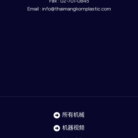
Fax : 02-701-0845
Email : info@thaimangkornplastic.com
所有机械
机器视频