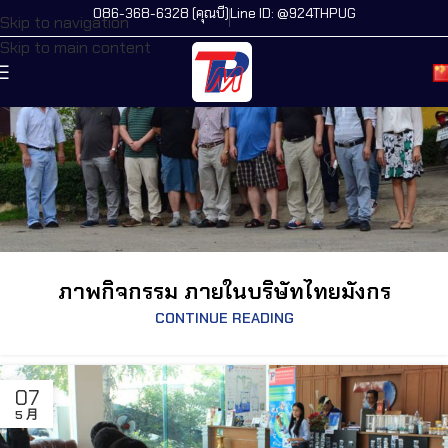
086-368-6328 (คุณบี)
Line ID: @924THPUG
Skip to navigation
07
Skip to main content
5 月
ภาพกิจกรรม ภายในบริษัทไทยมังกร
CONTINUE READING
07
5 月