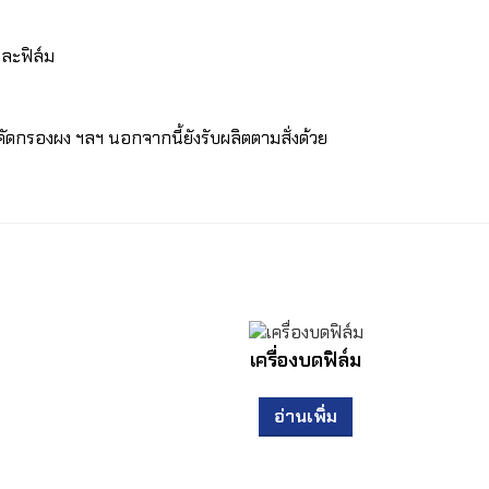
และฟิล์ม
บคัดกรองผง ฯลฯ นอกจากนี้ยังรับผลิตตามสั่งด้วย
เครื่องบดฟิล์ม
อ่านเพิ่ม