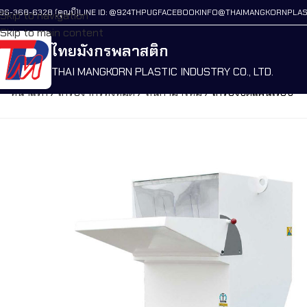
86-368-6328 (คุณบี)
LINE ID: @924THPUG
FACEBOOK
INFO@THAIMANGKORNPLAS
Skip to navigation
Skip to main content
ไทยมังกรพลาสติก
THAI MANGKORN PLASTIC INDUSTRY CO., LTD.
หน้าแรก
/
เครื่องจักรทั้งหมด
/
สินค้ามาใหม่
/
เครื่องบดแผ่นเรียบ